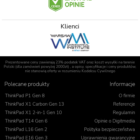
Klienci
Prezentowane ceny zawierają 23% podatek VAT oraz koszt wysyłki na terenie
Polski (dla zamówień powyżej 2000zł) , a opisy, specyfikacje i ceny produktów,
nie stanowią oferty w rozumieniu Kodeksu Cywilnego
Polecane produkty
Informacje
ThinkPad P1 Gen 8
O firmie
ThinkPad X1 Carbon Gen 13
Referencje
ThinkPad X1 2-in-1 Gen 10
Regulamin
ThinkPad T14 Gen 6
Opinie o Digitmedia
ThinkPad L16 Gen 2
Polityka bezpieczeństwa
ThinkPad E16 Gen 3
Uprawnienia gwarancyjne