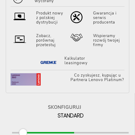
wycofany
Produkt nowy
Gwarancja i
z polskiej
serwis
dystrybucji
producenta
Zobacz,
Wspieramy
porównaj
rozwój twojej
przetestuj
firmy
Kalkulator
leasingowy
Co zyskujesz, kupując u
Partnera Lenovo Platinum?
SKONFIGURUJ
STANDARD