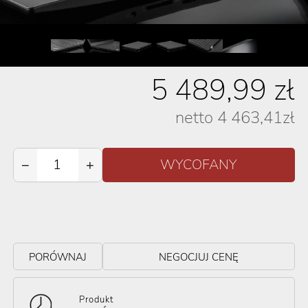
5 489,99
zł
netto
4 463,41
zł
−
+
PORÓWNAJ
NEGOCJUJ CENĘ
Produkt