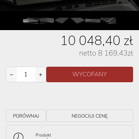
10 048,40
zł
netto
8 169,43
zł
−
+
PORÓWNAJ
NEGOCJUJ CENĘ
Produkt