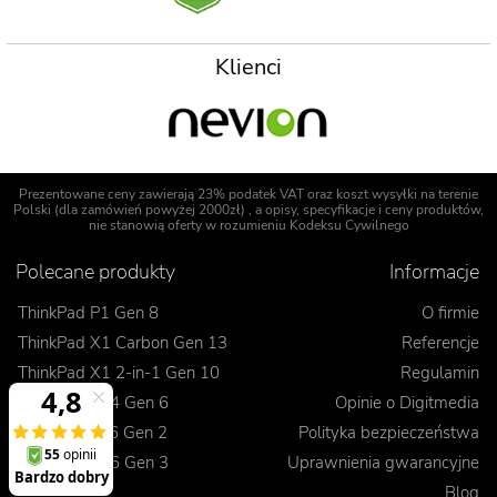
Klienci
Prezentowane ceny zawierają 23% podatek VAT oraz koszt wysyłki na terenie
Polski (dla zamówień powyżej 2000zł) , a opisy, specyfikacje i ceny produktów,
nie stanowią oferty w rozumieniu Kodeksu Cywilnego
Polecane produkty
Informacje
ThinkPad P1 Gen 8
O firmie
ThinkPad X1 Carbon Gen 13
Referencje
ThinkPad X1 2-in-1 Gen 10
Regulamin
ThinkPad T14 Gen 6
Opinie o Digitmedia
ThinkPad L16 Gen 2
Polityka bezpieczeństwa
ThinkPad E16 Gen 3
Uprawnienia gwarancyjne
Blog