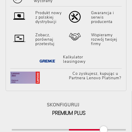
wycofany
Produkt nowy
Gwarancja i
z polskiej
serwis
dystrybucji
producenta
Zobacz,
Wspieramy
porównaj
rozwój twojej
przetestuj
firmy
Kalkulator
leasingowy
Co zyskujesz, kupując u
Partnera Lenovo Platinum?
SKONFIGURUJ
PREMIUM PLUS