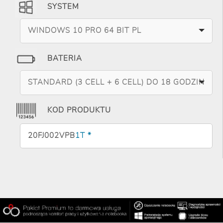
SYSTEM
WINDOWS 10 PRO 64 BIT PL
BATERIA
STANDARD (3 CELL + 6 CELL) DO 18 GODZIN
KOD PRODUKTU
20FJ002VPB
1T *