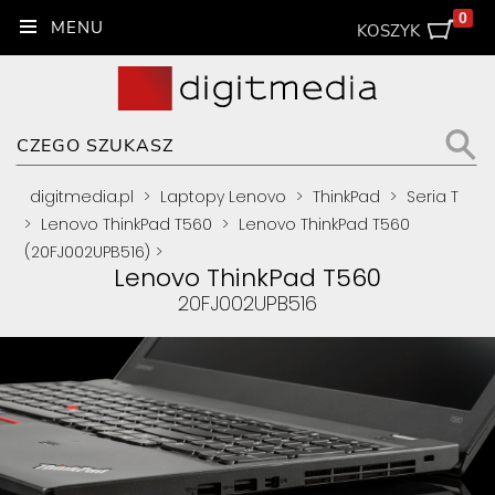
0
KOSZYK
digitmedia.pl
>
Laptopy Lenovo
>
ThinkPad
>
Seria T
>
Lenovo ThinkPad T560
>
Lenovo ThinkPad T560
(20FJ002UPB516)
>
Lenovo ThinkPad T560
20FJ002UPB516