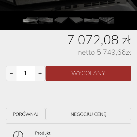
7 072,08
zł
netto
5 749,66
zł
−
+
PORÓWNAJ
NEGOCJUJ CENĘ
Produkt