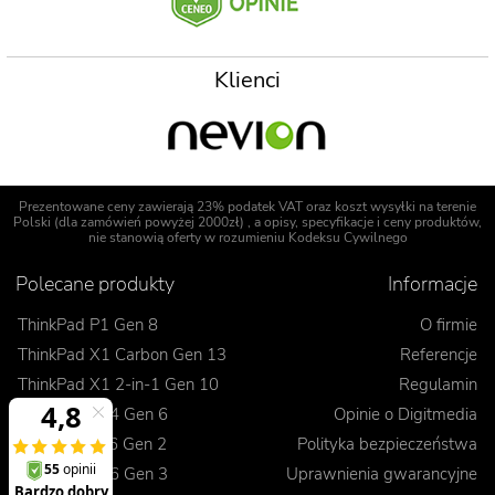
Klienci
Prezentowane ceny zawierają 23% podatek VAT oraz koszt wysyłki na terenie
Polski (dla zamówień powyżej 2000zł) , a opisy, specyfikacje i ceny produktów,
nie stanowią oferty w rozumieniu Kodeksu Cywilnego
Polecane produkty
Informacje
ThinkPad P1 Gen 8
O firmie
ThinkPad X1 Carbon Gen 13
Referencje
ThinkPad X1 2-in-1 Gen 10
Regulamin
ThinkPad T14 Gen 6
Opinie o Digitmedia
ThinkPad L16 Gen 2
Polityka bezpieczeństwa
ThinkPad E16 Gen 3
Uprawnienia gwarancyjne