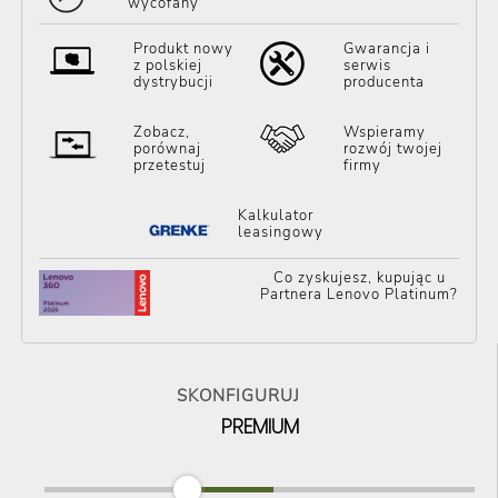
wycofany
Produkt nowy
Gwarancja i
z polskiej
serwis
dystrybucji
producenta
Zobacz,
Wspieramy
porównaj
rozwój twojej
przetestuj
firmy
Kalkulator
leasingowy
Co zyskujesz, kupując u
Partnera Lenovo Platinum?
SKONFIGURUJ
PREMIUM