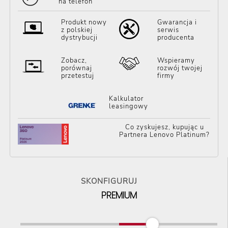
na telefon
Produkt nowy
Gwarancja i
z polskiej
serwis
dystrybucji
producenta
Zobacz,
Wspieramy
porównaj
rozwój twojej
przetestuj
firmy
Kalkulator
leasingowy
Co zyskujesz, kupując u
Partnera Lenovo Platinum?
SKONFIGURUJ
PREMIUM