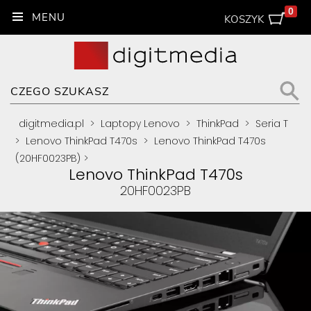
0
KOSZYK
digitmedia.pl
>
Laptopy Lenovo
>
ThinkPad
>
Seria T
>
Lenovo ThinkPad T470s
>
Lenovo ThinkPad T470s
(20HF0023PB)
>
Lenovo ThinkPad T470s
20HF0023PB