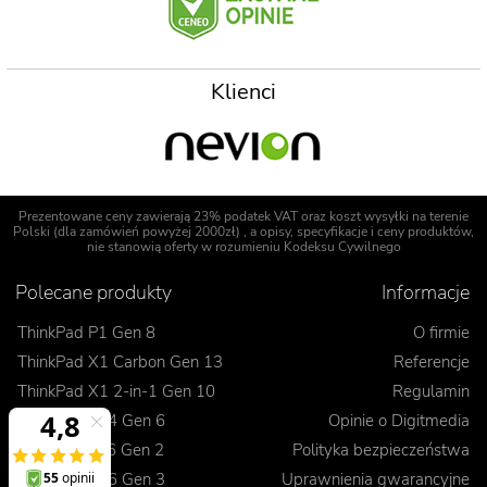
Klienci
Prezentowane ceny zawierają 23% podatek VAT oraz koszt wysyłki na terenie
Polski (dla zamówień powyżej 2000zł) , a opisy, specyfikacje i ceny produktów,
nie stanowią oferty w rozumieniu Kodeksu Cywilnego
Polecane produkty
Informacje
ThinkPad P1 Gen 8
O firmie
ThinkPad X1 Carbon Gen 13
Referencje
ThinkPad X1 2-in-1 Gen 10
Regulamin
ThinkPad T14 Gen 6
Opinie o Digitmedia
ThinkPad L16 Gen 2
Polityka bezpieczeństwa
ThinkPad E16 Gen 3
Uprawnienia gwarancyjne