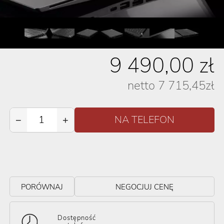
9 490,00
zł
netto
7 715,45
zł
−
+
PORÓWNAJ
NEGOCJUJ CENĘ
Dostępność