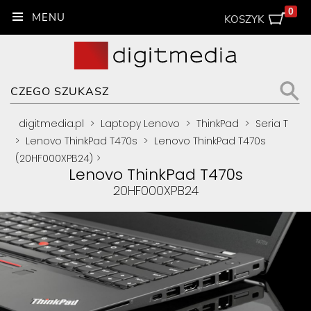
0
KOSZYK
digitmedia.pl
>
Laptopy Lenovo
>
ThinkPad
>
Seria T
>
Lenovo ThinkPad T470s
>
Lenovo ThinkPad T470s
(20HF000XPB24)
>
Lenovo ThinkPad T470s
20HF000XPB24