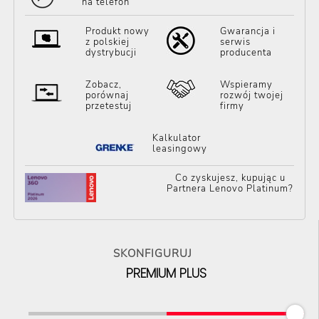
na telefon
Produkt nowy
Gwarancja i
z polskiej
serwis
dystrybucji
producenta
Zobacz,
Wspieramy
porównaj
rozwój twojej
przetestuj
firmy
Kalkulator
leasingowy
Co zyskujesz, kupując u
Partnera Lenovo Platinum?
SKONFIGURUJ
PREMIUM PLUS