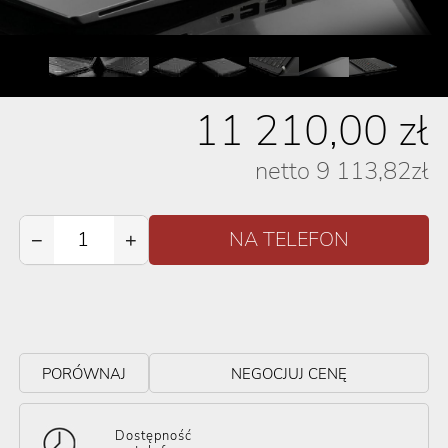
11 210,00
zł
netto
9 113,82
zł
−
+
PORÓWNAJ
NEGOCJUJ CENĘ
Dostępność