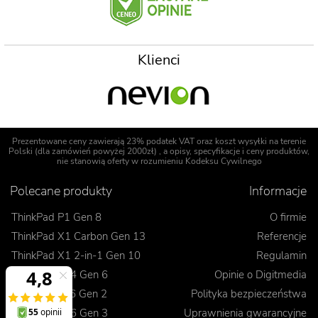
Klienci
Prezentowane ceny zawierają 23% podatek VAT oraz koszt wysyłki na terenie
Polski (dla zamówień powyżej 2000zł) , a opisy, specyfikacje i ceny produktów,
nie stanowią oferty w rozumieniu Kodeksu Cywilnego
Polecane produkty
Informacje
ThinkPad P1 Gen 8
O firmie
ThinkPad X1 Carbon Gen 13
Referencje
ThinkPad X1 2-in-1 Gen 10
Regulamin
ThinkPad T14 Gen 6
Opinie o Digitmedia
ThinkPad L16 Gen 2
Polityka bezpieczeństwa
ThinkPad E16 Gen 3
Uprawnienia gwarancyjne