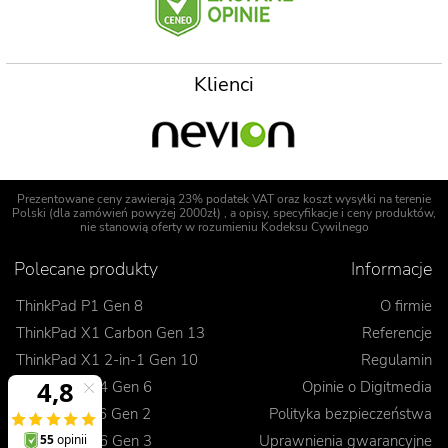
Klienci
Prezentowane ceny zawierają 23% podatek VAT oraz koszt wysyłki na terenie
Polski (dla zamówień powyżej 2000zł) , a opisy, specyfikacje i ceny produktów,
nie stanowią oferty w rozumieniu Kodeksu Cywilnego
Polecane produkty
Informacje
ThinkPad P1 Gen 8
O firmie
ThinkPad X1 Carbon Gen 13
Referencje
ThinkPad X1 2-in-1 Gen 10
Regulamin
ThinkPad T14 Gen 6
Opinie o Digitmedia
ThinkPad L16 Gen 2
Polityka bezpieczeństwa
ThinkPad E16 Gen 3
Uprawnienia gwarancyjne