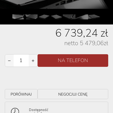
6 739,24
zł
netto
5 479,06
zł
−
+
PORÓWNAJ
NEGOCJUJ CENĘ
Dostępność