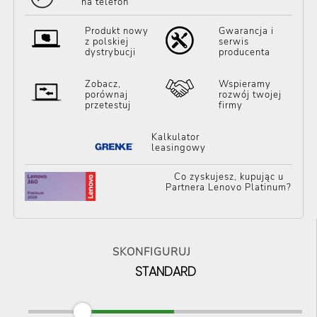
na telefon
Produkt nowy
Gwarancja i
z polskiej
serwis
dystrybucji
producenta
Zobacz,
Wspieramy
porównaj
rozwój twojej
przetestuj
firmy
Kalkulator
leasingowy
Co zyskujesz, kupując u
Partnera Lenovo Platinum?
SKONFIGURUJ
STANDARD