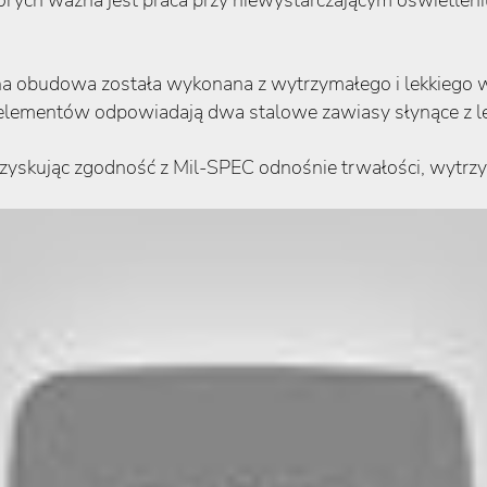
rych ważna jest praca przy niewystarczającym oświetleni
órna obudowa została wykonana z wytrzymałego i lekkiego
ementów odpowiadają dwa stalowe zawiasy słynące z lege
, zyskując zgodność z Mil-SPEC odnośnie trwałości, wytrz