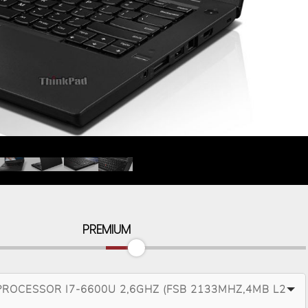
PREMIUM
PROCESSOR I7-6600U 2,6GHZ (FSB 2133MHZ,4MB L2