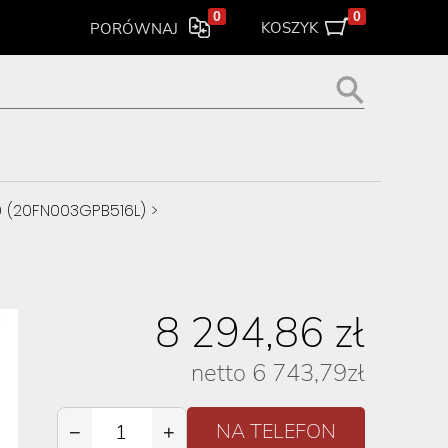
0
0
KOSZYK
PORÓWNAJ
0 (20FN003GPB516L)
>
8 294,86
zł
netto
6 743,79
zł
−
+