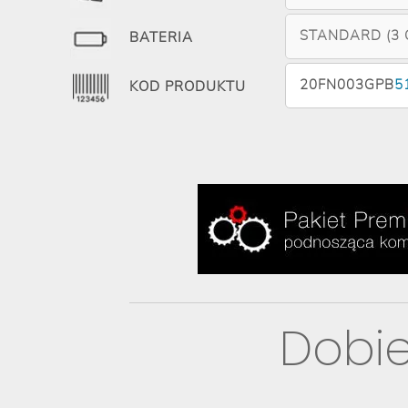
STANDARD (3 C
BATERIA
20FN003GPB
5
KOD PRODUKTU
Dobie