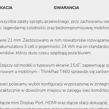
IKACJA
GWARANCJA
szystkie zalety sprzętu przenośnego, przy zachowaniu cec
i, legendarnej solidności oraz bezkompromisowej mobilnoś
dwie 21 mm. Zastosowano w nim nowatorskie rozwiązanie P
ulatora 3 cell o pojemności 24 Wh ma on standardowy, 
wników, którzy dużo czasu spędzają poza biurem.
 lżejszy od modeli o typowym ekranie 15,6”, zapewniając
wym a mobilnym - ThinkPad T460 sprawdzi się zarówno w
 sieci polecamy wybór konfiguracji wyposażonej w zinteg
m praktycznie w dowolnym miejscu w zasięgu sieci komórko
cze mini Display Port, HDMI oraz złącze stacji dokującej