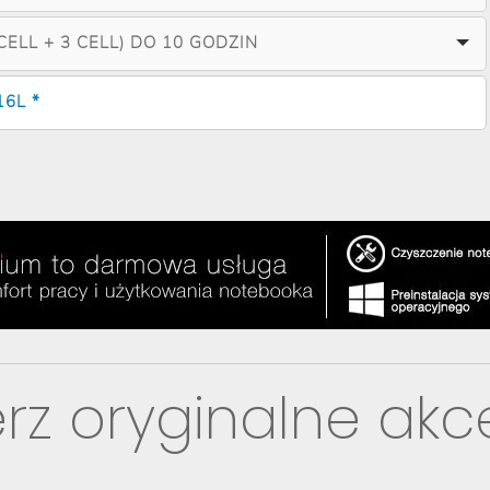
ELL + 3 CELL) DO 10 GODZIN
16L *
rz oryginalne akc