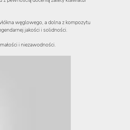
u z pewnością docenią zalety klawiatur
 włókna węglowego, a dolna z kompozytu
ndarnej jakości i solidności.
ymałości i niezawodności.