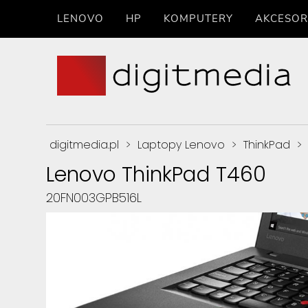
LENOVO
HP
KOMPUTERY
AKCESOR
digitmedia.pl
>
Laptopy Lenovo
>
ThinkPad
>
Lenovo ThinkPad T460
20FN003GPB516L