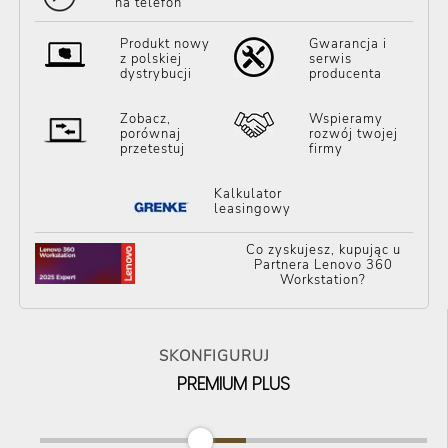
na telefon
Produkt nowy
Gwarancja i
z polskiej
serwis
dystrybucji
producenta
Zobacz,
Wspieramy
porównaj
rozwój twojej
przetestuj
firmy
Kalkulator
leasingowy
Co zyskujesz, kupując u
Partnera Lenovo 360
Workstation?
SKONFIGURUJ
PREMIUM PLUS