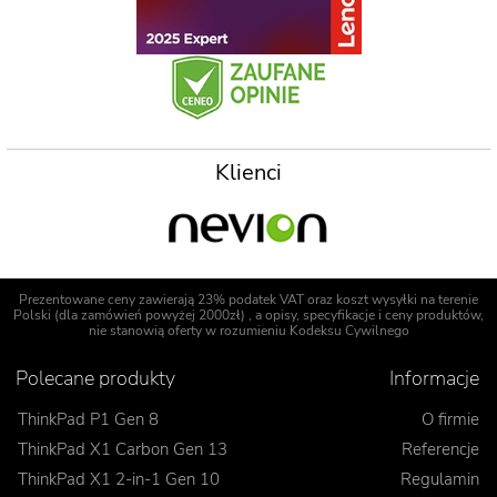
Klienci
Prezentowane ceny zawierają 23% podatek VAT oraz koszt wysyłki na terenie
Polski (dla zamówień powyżej 2000zł) , a opisy, specyfikacje i ceny produktów,
nie stanowią oferty w rozumieniu Kodeksu Cywilnego
Polecane produkty
Informacje
ThinkPad P1 Gen 8
O firmie
ThinkPad X1 Carbon Gen 13
Referencje
ThinkPad X1 2-in-1 Gen 10
Regulamin