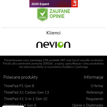
Klienci
Prezentowane ceny zawierają 23% podatek VAT oraz koszt wysyłki na terenie
Polski (dla zamówień powyżej 2000zł) , a opisy, specyfikacje i ceny produktów,
nie stanowią oferty w rozumieniu Kodeksu Cywilnego
Polecane produkty
Informacje
ThinkPad P1 Gen 8
O firmie
ThinkPad X1 Carbon Gen 13
Referencje
ThinkPad X1 2-in-1 Gen 10
Regulamin
ThinkPad T14 Gen 6
Opinie o Digitmedia