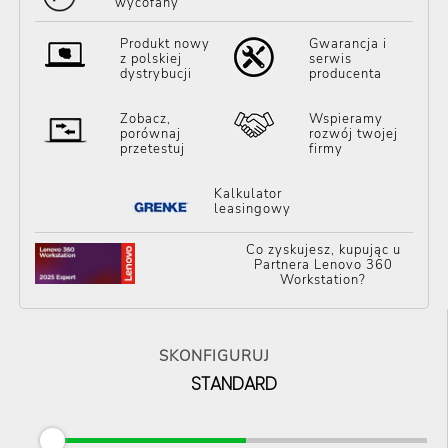
wycofany
Produkt nowy
Gwarancja i
z polskiej
serwis
dystrybucji
producenta
Zobacz,
Wspieramy
porównaj
rozwój twojej
przetestuj
firmy
Kalkulator
leasingowy
Co zyskujesz, kupując u
Partnera Lenovo 360
Workstation?
SKONFIGURUJ
STANDARD