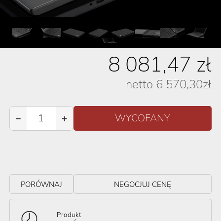
8 081,47
zł
netto
6 570,30
zł
−
+
PORÓWNAJ
NEGOCJUJ CENĘ
Produkt