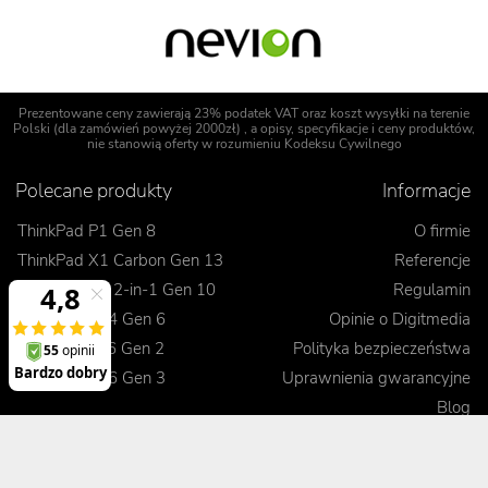
Prezentowane ceny zawierają 23% podatek VAT oraz koszt wysyłki na terenie
Polski (dla zamówień powyżej 2000zł) , a opisy, specyfikacje i ceny produktów,
nie stanowią oferty w rozumieniu Kodeksu Cywilnego
Polecane produkty
Informacje
ThinkPad P1 Gen 8
O firmie
ThinkPad X1 Carbon Gen 13
Referencje
ThinkPad X1 2-in-1 Gen 10
Regulamin
ThinkPad T14 Gen 6
Opinie o Digitmedia
ThinkPad L16 Gen 2
Polityka bezpieczeństwa
ThinkPad E16 Gen 3
Uprawnienia gwarancyjne
Blog
Realizacje zamówienia
Kontakt
Jak dokonać zamówienia
Korzyści