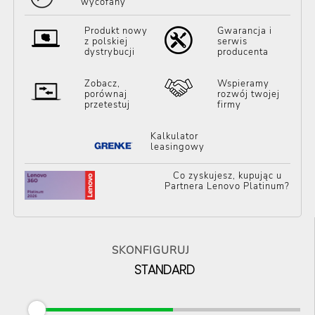
wycofany
Produkt nowy
Gwarancja i
z polskiej
serwis
dystrybucji
producenta
Zobacz,
Wspieramy
porównaj
rozwój twojej
przetestuj
firmy
Kalkulator
leasingowy
Co zyskujesz, kupując u
Partnera Lenovo Platinum?
SKONFIGURUJ
STANDARD