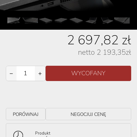
2 697,82
zł
netto
2 193,35
zł
−
+
PORÓWNAJ
NEGOCJUJ CENĘ
Produkt