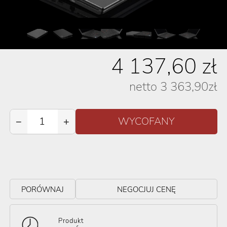
4 137,60
zł
netto
3 363,90
zł
−
+
PORÓWNAJ
NEGOCJUJ CENĘ
Produkt