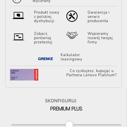
wycofany
Produkt nowy
Gwarancja i
z polskiej
serwis
dystrybucji
producenta
Zobacz,
Wspieramy
porównaj
rozwój twojej
przetestuj
firmy
Kalkulator
leasingowy
Co zyskujesz, kupując u
Partnera Lenovo Platinum?
SKONFIGURUJ
PREMIUM PLUS