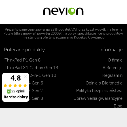
Prezentowane ceny zawierają 23% podatek VAT oraz koszt wysyłki na terenie
Polski (dla zamówień powyżej 2000zł) , a opisy, specyfikacje i ceny produktów,
nie stanowią oferty w rozumieniu Kodeksu Cywilnego
Polecane produkty
Informacje
ThinkPad P1 Gen 8
O firmie
ThinkPad X1 Carbon Gen 13
Referencje
ThinkPad X1 2-in-1 Gen 10
Regulamin
ThinkPad T14 Gen 6
Opinie o Digitmedia
ThinkPad L16 Gen 2
Polityka bezpieczeństwa
ThinkPad E16 Gen 3
Uprawnienia gwarancyjne
Blog
Realizacje zamówienia
Kontakt
Jak dokonać zamówienia
Korzyści