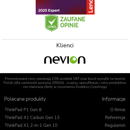
Klienci
Prezentowane ceny zawierają 23% podatek VAT oraz koszt wysyłki na terenie
Polski (dla zamówień powyżej 2000zł) , a opisy, specyfikacje i ceny produktów,
nie stanowią oferty w rozumieniu Kodeksu Cywilnego
Polecane produkty
Informacje
ThinkPad P1 Gen 8
O firmie
ThinkPad X1 Carbon Gen 13
Referencje
ThinkPad X1 2-in-1 Gen 10
Regulamin