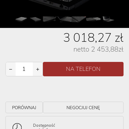
3 018,27
zł
netto
2 453,88
zł
−
+
PORÓWNAJ
NEGOCJUJ CENĘ
Dostępność