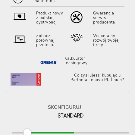
na telefon
Produkt nowy
Gwarancja i
z polskiej
serwis
dystrybucji
producenta
Zobacz,
Wspieramy
porównaj
rozwój twojej
przetestuj
firmy
Kalkulator
leasingowy
Co zyskujesz, kupując u
Partnera Lenovo Platinum?
SKONFIGURUJ
STANDARD