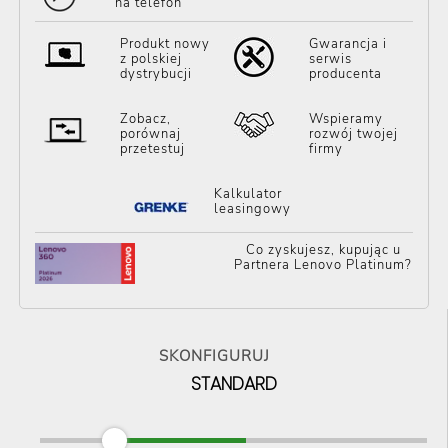
na telefon
Produkt nowy
Gwarancja i
z polskiej
serwis
dystrybucji
producenta
Zobacz,
Wspieramy
porównaj
rozwój twojej
przetestuj
firmy
Kalkulator
leasingowy
Co zyskujesz, kupując u
Partnera Lenovo Platinum?
SKONFIGURUJ
STANDARD