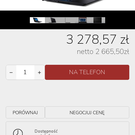
3 278,57
zł
netto
2 665,50
zł
−
+
PORÓWNAJ
NEGOCJUJ CENĘ
Dostępność