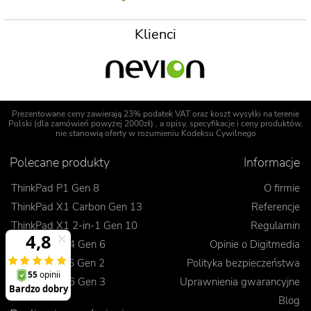
Klienci
Prezentowane ceny zawierają 23% podatek VAT oraz koszt wysyłki na terenie
Polski (dla zamówień powyżej 2000zł) , a opisy, specyfikacje i ceny produktów,
nie stanowią oferty w rozumieniu Kodeksu Cywilnego
Polecane produkty
Informacje
ThinkPad P1 Gen 8
O firmie
ThinkPad X1 Carbon Gen 13
Referencje
ThinkPad X1 2-in-1 Gen 10
Regulamin
ThinkPad T14 Gen 6
Opinie o Digitmedia
ThinkPad L16 Gen 2
Polityka bezpieczeństwa
ThinkPad E16 Gen 3
Uprawnienia gwarancyjne
Blog