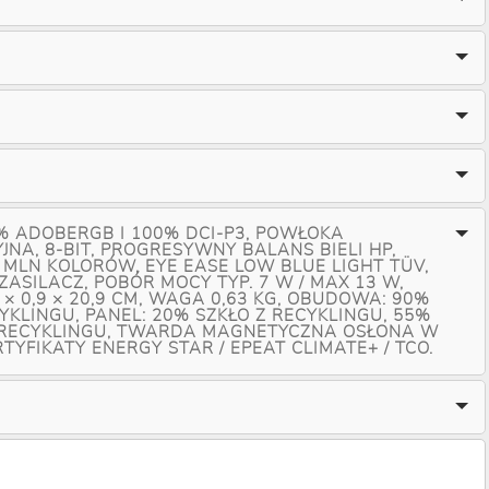
% ADOBERGB I 100% DCI-P3, POWŁOKA
JNA, 8-BIT, PROGRESYWNY BALANS BIELI HP,
 MLN KOLORÓW, EYE EASE LOW BLUE LIGHT TÜV,
ASILACZ, POBÓR MOCY TYP. 7 W / MAX 13 W,
× 0,9 × 20,9 CM, WAGA 0,63 KG, OBUDOWA: 90%
YKLINGU, PANEL: 20% SZKŁO Z RECYKLINGU, 55%
 RECYKLINGU, TWARDA MAGNETYCZNA OSŁONA W
TYFIKATY ENERGY STAR / EPEAT CLIMATE+ / TCO.