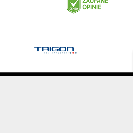
 produktów, nie stanowią oferty w rozumieniu Kodeksu Cywilnego
cje zamówienia
Korzyści
onać zamówienia
Porady
i koszty dostawy
Pakiet Premium
Odbiór osobisty
Kontrola jakości sprzętu
Formy płatności
Gwarancja wymiany