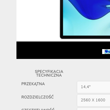
SPECYFIKACJA
TECHNICZNA
PRZEKĄTNA
14,4"
ROZDZIELCZOŚĆ
2560 X 1600