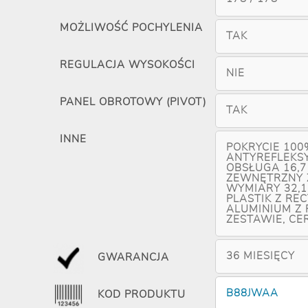
MOŻLIWOŚĆ POCHYLENIA
TAK
REGULACJA WYSOKOŚCI
NIE
PANEL OBROTOWY (PIVOT)
TAK
INNE
POKRYCIE 100
ANTYREFLEKSY
OBSŁUGA 16,7
ZEWNĘTRZNY Z
WYMIARY 32,1 
PLASTIK Z REC
ALUMINIUM Z
ZESTAWIE, CER
36 MIESIĘCY
GWARANCJA
B88JWAA
KOD PRODUKTU