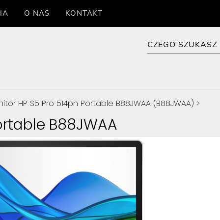
IA
O NAS
KONTAKT
itor HP S5 Pro 514pn Portable B88JWAA (B88JWAA)
>
Portable B88JWAA