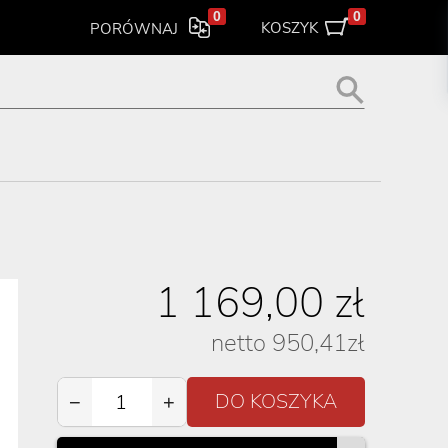
0
0
KOSZYK
PORÓWNAJ
1 169,00
zł
netto
950,41
zł
−
+