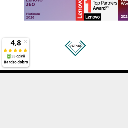
Prezentowane ceny zawierają 23% podatek VAT oraz koszt wysyłk
Polecane produkty
Informacj
ThinkPad P1 Gen 8
O firmie
ThinkPad X1 Carbon Gen 13
Referencje
ThinkPad X1 2-in-1 Gen 10
Regulamin
ThinkPad T14 Gen 6
Opinie o Di