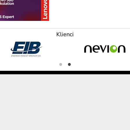
Klienci
i na terenie Polski (dla zamówień powyżej 2000zł) , a opisy, specyfikacje i ceny
e
Realiza
Jak dok
Wysyłka 
gitmedia