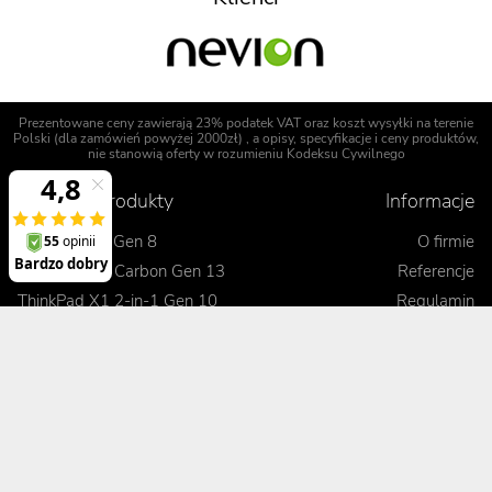
Prezentowane ceny zawierają 23% podatek VAT oraz koszt wysyłki na terenie
Polski (dla zamówień powyżej 2000zł) , a opisy, specyfikacje i ceny produktów,
nie stanowią oferty w rozumieniu Kodeksu Cywilnego
Polecane produkty
Informacje
ThinkPad P1 Gen 8
O firmie
ThinkPad X1 Carbon Gen 13
Referencje
ThinkPad X1 2-in-1 Gen 10
Regulamin
ThinkPad T14 Gen 6
Opinie o Digitmedia
ThinkPad L16 Gen 2
Polityka bezpieczeństwa
ThinkPad E16 Gen 3
Uprawnienia gwarancyjne
Blog
Realizacje zamówienia
Kontakt
Jak dokonać zamówienia