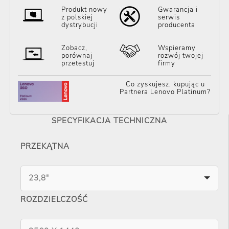
Produkt nowy
Gwarancja i
z polskiej
serwis
dystrybucji
producenta
Zobacz,
Wspieramy
porównaj
rozwój twojej
przetestuj
firmy
Co zyskujesz, kupując u
Partnera Lenovo Platinum?
SPECYFIKACJA TECHNICZNA
PRZEKĄTNA
23,8"
ROZDZIELCZOŚĆ