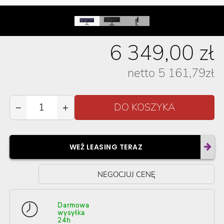
6 349,00
zł
netto
5 161,79
zł
−
+
WEŹ LEASING TERAZ
NEGOCJUJ CENĘ
Darmowa
wysyłka
24h