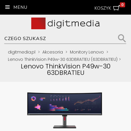
0
KOSZYK
digitmedia.pl
>
Akcesoria
>
Monitory Lenovo
>
Lenovo ThinkVision P49w-30 63DBRAT1EU (63DBRAT1EU)
>
Lenovo ThinkVision P49w-30
63DBRAT1EU