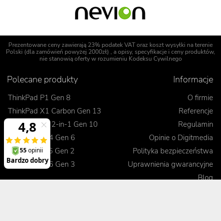
Prezentowane ceny zawierają 23% podatek VAT oraz koszt wysyłki na terenie
Polski (dla zamówień powyżej 2000zł) , a opisy, specyfikacje i ceny produktów,
nie stanowią oferty w rozumieniu Kodeksu Cywilnego
Polecane produkty
Informacje
ThinkPad P1 Gen 8
O firmie
ThinkPad X1 Carbon Gen 13
Referencje
ThinkPad X1 2-in-1 Gen 10
Regulamin
ThinkPad T14 Gen 6
Opinie o Digitmedia
ThinkPad L16 Gen 2
Polityka bezpieczeństwa
ThinkPad E16 Gen 3
Uprawnienia gwarancyjne
Blog
Realizacje zamówienia
Kontakt
Jak dokonać zamówienia
Korzyści
Wysyłka i koszty dostawy