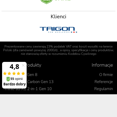
Klienci
Prezentowane ceny zawierają 23% podatek VAT oraz koszt wysyłki na terenie
Polski (dla zamówień powyżej 2000zł) , a opisy, specyfikacje i ceny produktów,
nie stanowią oferty w rozumieniu Kodeksu Cywilnego
Polecane produkty
Informacje
ThinkPad P1 Gen 8
O firmie
ThinkPad X1 Carbon Gen 13
Referencje
ThinkPad X1 2-in-1 Gen 10
Regulamin
ThinkPad T14 Gen 6
Opinie o Digitmedia
ThinkPad L16 Gen 2
Polityka bezpieczeństwa
ThinkPad E16 Gen 3
Uprawnienia gwarancyjne
Blog