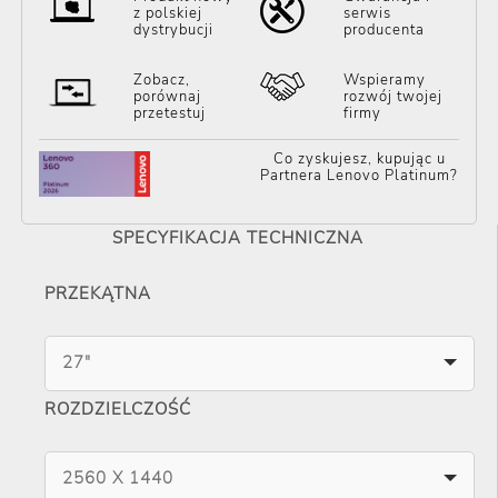
z polskiej
serwis
dystrybucji
producenta
Zobacz,
Wspieramy
porównaj
rozwój twojej
przetestuj
firmy
Co zyskujesz, kupując u
Partnera Lenovo Platinum?
SPECYFIKACJA TECHNICZNA
PRZEKĄTNA
27"
ROZDZIELCZOŚĆ
2560 X 1440