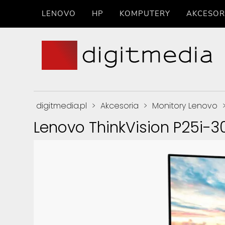
LENOVO
HP
KOMPUTERY
AKCESOR
digitmedia.pl
>
Akcesoria
>
Monitory Lenovo
Lenovo ThinkVision P25i-