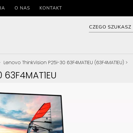
IA
O NAS
KONTAKT
>
Lenovo ThinkVision P25i-30 63F4MAT1EU (63F4MAT1EU)
>
30 63F4MAT1EU