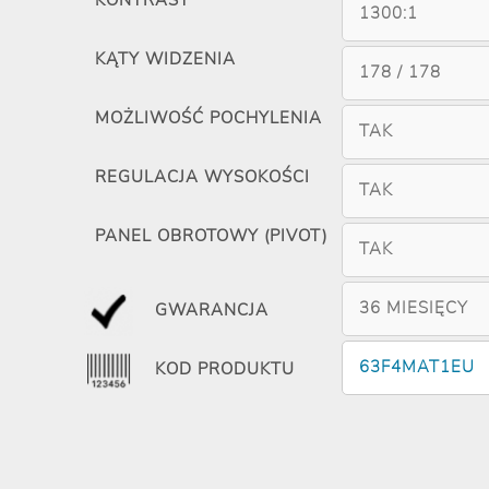
KONTRAST
1300:1
KĄTY WIDZENIA
178 / 178
MOŻLIWOŚĆ POCHYLENIA
TAK
REGULACJA WYSOKOŚCI
TAK
PANEL OBROTOWY (PIVOT)
TAK
36 MIESIĘCY
GWARANCJA
63F4MAT1EU
KOD PRODUKTU