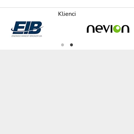
Klienci
i na terenie Polski (dla zamówień powyżej 2000zł) , a opisy, specyfikacje i ceny
e
Realiza
Jak dok
Wysyłka 
gitmedia
zpieczeństwa
a gwarancyjne