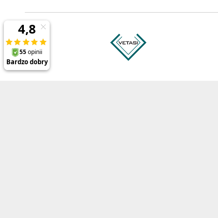
Prezentowane ceny zawierają 23% podatek VAT oraz koszt wysyłk
Polecane produkty
Informacj
ThinkPad P1 Gen 8
O firmie
ThinkPad X1 Carbon Gen 13
Referencje
ThinkPad X1 2-in-1 Gen 10
Regulamin
ThinkPad T14 Gen 6
Opinie o Di
ThinkPad L16 Gen 2
Polityka be
ThinkPad E16 Gen 3
Uprawnieni
Blog