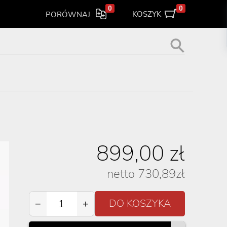
0
0
KOSZYK
PORÓWNAJ
899,00
zł
netto
730,89
zł
−
+