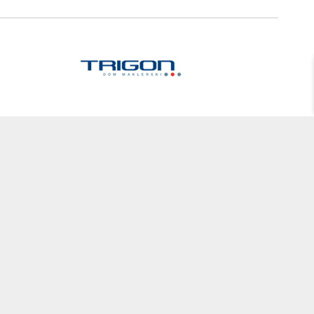
 produktów, nie stanowią oferty w rozumieniu Kodeksu Cywilnego
cje zamówienia
Korzyści
onać zamówienia
Porady
i koszty dostawy
Pakiet Premium
Odbiór osobisty
Kontrola jakości sprzętu
Formy płatności
Gwarancja wymiany
Czas realizacji
Zobacz, porównaj, przetestuj
Leasing
Terminowa realizacja
Obsługa posprzedażowa