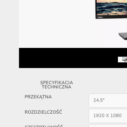
SPECYFIKACJA
TECHNICZNA
PRZEKĄTNA
24,5"
ROZDZIELCZOŚĆ
1920 X 1080