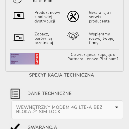
na telefon
Produkt nowy
Gwarancja i
z polskiej
serwis
dystrybucji
producenta
Zobacz,
Wspieramy
porównaj
rozwój twojej
przetestuj
firmy
Co zyskujesz, kupując u
Partnera Lenovo Platinum?
SPECYFIKACJA TECHNICZNA
DANE TECHNICZNE
WEWNĘTRZNY MODEM 4G LTE-A BEZ
BLOKADY SIM LOCK.
GWARANCJA