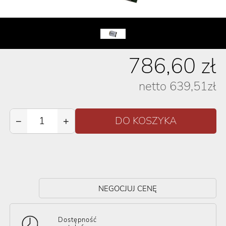
786,60
zł
netto
639,51
zł
−
+
NEGOCJUJ CENĘ
Dostępność