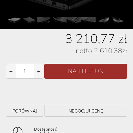
3 210,77
zł
netto
2 610,38
zł
−
+
PORÓWNAJ
NEGOCJUJ CENĘ
Dostępność