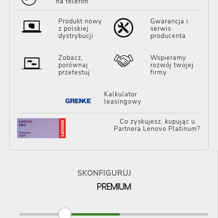
na telefon
Produkt nowy
Gwarancja i
z polskiej
serwis
dystrybucji
producenta
Zobacz,
Wspieramy
porównaj
rozwój twojej
przetestuj
firmy
Kalkulator
leasingowy
Co zyskujesz, kupując u
Partnera Lenovo Platinum?
SKONFIGURUJ
PREMIUM