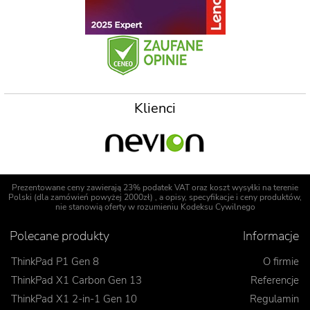
Klienci
Prezentowane ceny zawierają 23% podatek VAT oraz koszt wysyłki na terenie
Polski (dla zamówień powyżej 2000zł) , a opisy, specyfikacje i ceny produktów,
nie stanowią oferty w rozumieniu Kodeksu Cywilnego
Polecane produkty
Informacje
ThinkPad P1 Gen 8
O firmie
ThinkPad X1 Carbon Gen 13
Referencje
ThinkPad X1 2-in-1 Gen 10
Regulamin