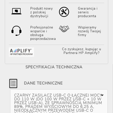
Produkt nowy
Gwarancja i
z polskiej
serwis
dystrybucji
producenta
Profesjonalne
Wspieramy
wsparcie i
rozwój Twojej
obsługa
firmy
posprzedażowa
Co zyskujesz, kupując u
Partnera HP Amplify?
SPECYFIKACJA TECHNICZNA
DANE TECHNICZNE
CZARNY ZASILACZ USB-C O ŁĄCZNEJ MOCY
DO 110 W (DO 100 W PRZEZ USB-C + 10 W
PRZEZ USB-A), ZE SPRAWNOŚCIĄ MINIMUM
89%, PRĄDEM WYJŚCIOWYM DO 6,25 A,
NIEODŁĄCZNYM PRZEWODEM USB-C O