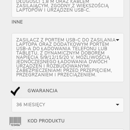
DŁUGOŚCI 1,8 M ORAZ KABLEM
ZASILAJĄCYM, ZGODNY Z WIĘKSZOŚCIĄ
LAPTOPÓW I URZĄDZEŃ USB-C.
INNE
ZASILACZ Z PORTEM USB-C DO ZASILANIA
LAPTOPA ORAZ DODATKOWYM PORTEM
USB-A DO ŁADOWANIA TELEFONU LUB
TABLETU, Z DYNAMICZNYM DOBOREM
NAPIĘCIA 5/9/12/15/20 V, MOŻLIWOŚCIĄ
JEDNOCZESNEGO ŁADOWANIA DWÓCH
URZĄDZEŃ I ROZBUDOWANYMI
ZABEZPIECZENIAMI PRZED PRZEPIĘCIEM,
PRZEGRZANIEM I PRZECIĄŻENIEM.
GWARANCJA
36 MIESIĘCY
KOD PRODUKTU