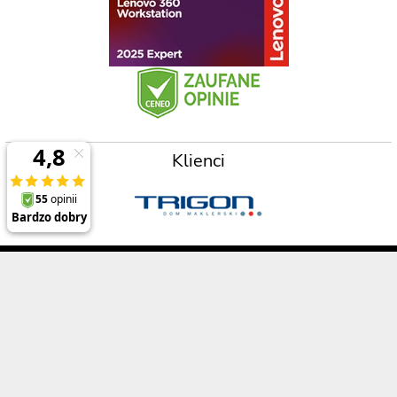
Klienci
Prezentowane ceny zawierają 23% podatek VAT oraz koszt wysyłki na terenie
Polski (dla zamówień powyżej 2000zł) , a opisy, specyfikacje i ceny produktów,
nie stanowią oferty w rozumieniu Kodeksu Cywilnego
Polecane produkty
Informacje
ThinkPad P1 Gen 8
O firmie
ThinkPad X1 Carbon Gen 13
Referencje