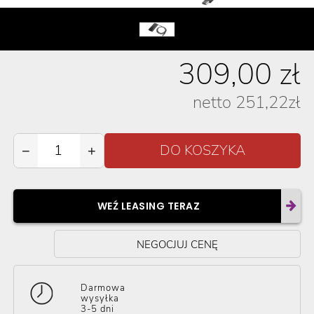
309,00
zł
netto
251,22
zł
−
+
WEŹ LEASING TERAZ
NEGOCJUJ CENĘ
Darmowa
wysyłka
3-5 dni