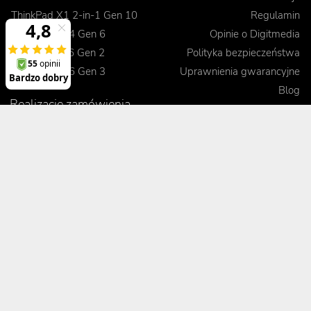
ThinkPad X1 2-in-1 Gen 10
Regulamin
ThinkPad T14 Gen 6
Opinie o Digitmedia
ThinkPad L16 Gen 2
Polityka bezpieczeństwa
ThinkPad E16 Gen 3
Uprawnienia gwarancyjne
Blog
Realizacje zamówienia
Kontakt
Jak dokonać zamówienia
Korzyści
Wysyłka i koszty dostawy
Odbiór osobisty
Porady
Formy płatności
Pakiet Premium
Czas realizacji
Kontrola jakości sprzętu
Leasing
Gwarancja wymiany
Zobacz, porównaj, przetestuj
Terminowa realizacja
Obsługa posprzedażowa
Pomoc techniczna