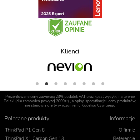
Klienci
Prezentowane ceny zawierają 23% podatek VAT oraz koszt wysyłki na terenie
Polski (dla zamówień powyżej 2000zł) , a opisy, specyfikacje i ceny produktów,
nie stanowią oferty w rozumieniu Kodeksu Cywilnego
Polecane produkty
Informacje
ThinkPad P1 Gen 8
O firmie
ThinkPad X1 Carbon Gen 13
Referencje