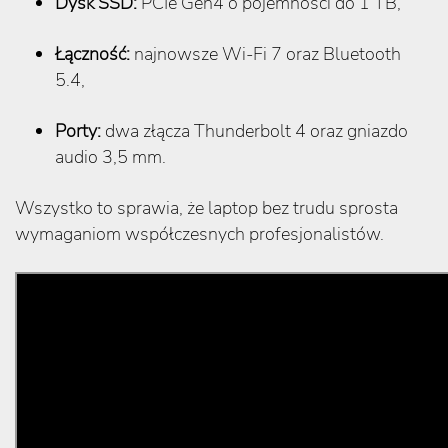
Dysk SSD:
PCIe Gen4 o pojemności do 1 TB,
Łączność:
najnowsze Wi-Fi 7 oraz Bluetooth
5.4,
Porty:
dwa złącza Thunderbolt 4 oraz gniazdo
audio 3,5 mm.
Wszystko to sprawia, że laptop bez trudu sprosta
wymaganiom współczesnych profesjonalistów.