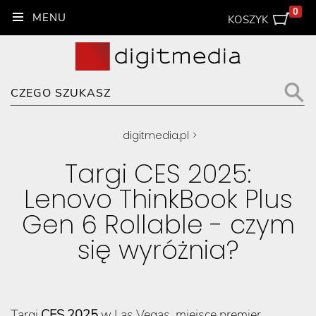
0
KOSZYK
digitmedia.pl
>
Targi CES 2025:
Lenovo ThinkBook Plus
Gen 6 Rollable - czym
się wyróżnia?
Targi
CES 2025
w Las Vegas, miejsce premier