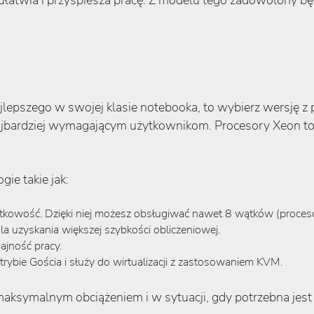
łatwia i przyspiesza pracę. Z modelu tego zadowolony będzi
jlepszego w swojej klasie notebooka, to wybierz wersję z
rdziej wymagającym użytkownikom. Procesory Xeon to dzi
ie takie jak:
tkowość. Dzięki niej możesz obsługiwać nawet 8 wątków (proces
a uzyskania większej szybkości obliczeniowej.
ajność pracy.
trybie Gościa i służy do wirtualizacji z zastosowaniem KVM.
aksymalnym obciążeniem i w sytuacji, gdy potrzebna jest