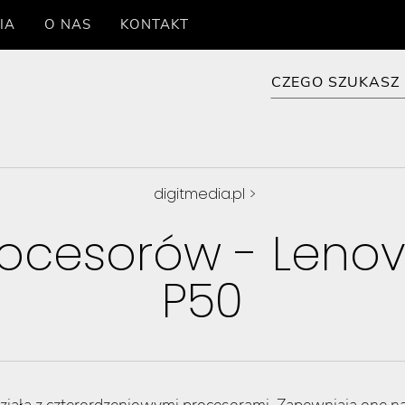
IA
O NAS
KONTAKT
digitmedia.pl
>
rocesorów - Lenov
P50