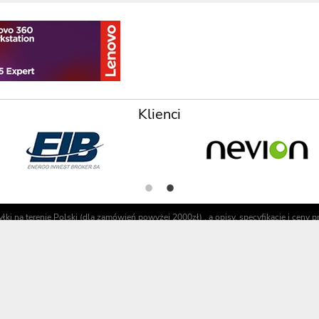
Klienci
i na terenie Polski (dla zamówień powyżej 2000zł) , a opisy, specyfikacje i ceny
e
Realiza
Jak dok
Wysyłka 