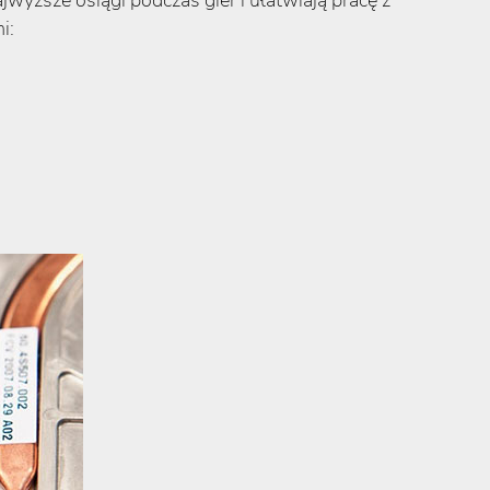
wyższe osiągi podczas gier i ułatwiają pracę z
i: