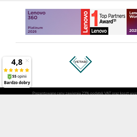
Prezentowane ceny zawierają 23% podatek VAT oraz koszt wysyłk
Polecane produkty
Informacj
ThinkPad P1 Gen 8
O firmie
ThinkPad X1 Carbon Gen 13
Referencje
ThinkPad X1 2-in-1 Gen 10
Regulamin