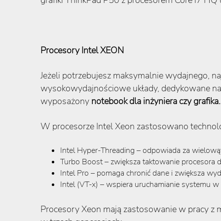
grafiki ThinkPad P50 z procesorem Core i7 HQ u
Procesory Intel XEON
Jeżeli potrzebujesz maksymalnie wydajnego, na
wysokowydajnościowe układy, dedykowane najba
wyposażony
notebook dla inżyniera czy grafika.
W procesorze Intel Xeon zastosowano technolog
Intel Hyper-Threading – odpowiada za wielową
Turbo Boost – zwiększa taktowanie procesora dl
Intel Pro – pomaga chronić dane i zwiększa wyd
Intel (VT-x) – wspiera uruchamianie systemu w 
Procesory Xeon mają zastosowanie w pracy z m