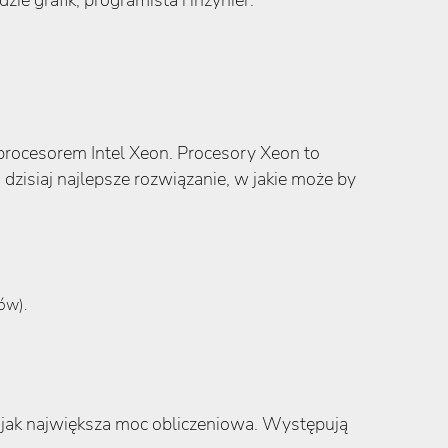
e grafik, programista i inżynier.
 procesorem Intel Xeon. Procesory Xeon to
siaj najlepsze rozwiązanie, w jakie może by
ów).
 jak największa moc obliczeniowa. Występują