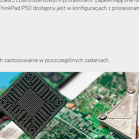
ziała z czterordzeniowymi procesorami. Zapewniają one naj
kPad P50 dostępny jest w konfiguracjach z procesoram
ich zastosowanie w poszczególnych zadaniach.