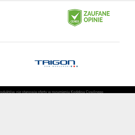
 produktów, nie stanowią oferty w rozumieniu Kodeksu Cywilnego
cje zamówienia
Korzyści
onać zamówienia
Porady
i koszty dostawy
Pakiet Premium
Odbiór osobisty
Kontrola jakości sprzętu