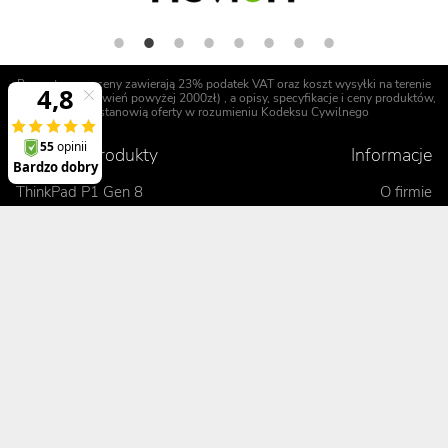
Prezentowane ceny zawierają 23% podatek VAT oraz koszt wysyłki na terenie
Polski (dla zamówień powyżej 2000zł) , a opisy, specyfikacje i ceny produktów,
nie stanowią oferty w rozumieniu Kodeksu Cywilnego
Polecane produkty
Informacje
ThinkPad P1 Gen 8
O firmie
ThinkPad X1 Carbon Gen 13
Referencje
ThinkPad X1 2-in-1 Gen 10
Regulamin
ThinkPad T14 Gen 6
Opinie o Digitmedia
ThinkPad L16 Gen 2
Polityka bezpieczeństwa
ThinkPad E16 Gen 3
Uprawnienia gwarancyjne
Blog
Realizacje zamówienia
Kontakt
Jak dokonać zamówienia
Korzyści
Wysyłka i koszty dostawy