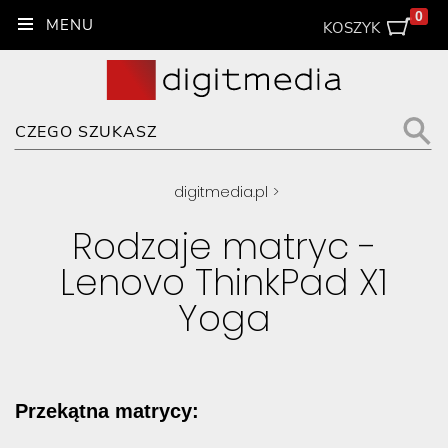
0
KOSZYK
digitmedia.pl
>
Rodzaje matryc -
Lenovo ThinkPad X1
Yoga
Przekątna matrycy: