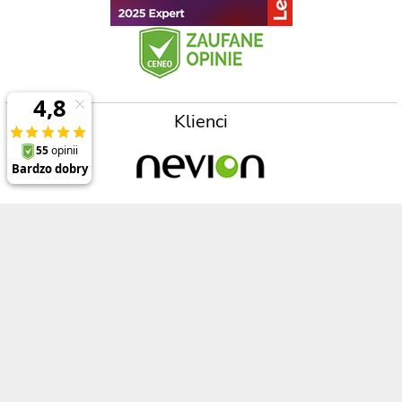
Klienci
Prezentowane ceny zawierają 23% podatek VAT oraz koszt wysyłki na terenie
Polski (dla zamówień powyżej 2000zł) , a opisy, specyfikacje i ceny produktów,
nie stanowią oferty w rozumieniu Kodeksu Cywilnego
Polecane produkty
Informacje
ThinkPad P1 Gen 8
O firmie
ThinkPad X1 Carbon Gen 13
Referencje
ThinkPad X1 2-in-1 Gen 10
Regulamin