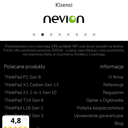
Klienci
Prezentowane ceny zawierają 23% podatek VAT oraz koszt wysyłki na terenie
Polski (dla zamówień powyżej 2000zł) , a opisy, specyfikacje i ceny produktów,
nie stanowią oferty w rozumieniu Kodeksu Cywilnego
Polecane produkty
Informacje
ThinkPad P1 Gen 8
O firmie
ThinkPad X1 Carbon Gen 13
Referencje
ThinkPad X1 2-in-1 Gen 10
Regulamin
ThinkPad T14 Gen 6
Opinie o Digitmedia
ThinkPad L16 Gen 2
Polityka bezpieczeństwa
ThinkPad E16 Gen 3
Uprawnienia gwarancyjne
Blog