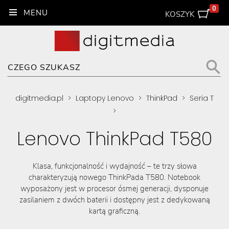
0
KOSZYK
digitmedia.pl
>
Laptopy Lenovo
>
ThinkPad
>
Seria T
>
Lenovo ThinkPad T580
Klasa, funkcjonalność i wydajność – te trzy słowa
charakteryzują nowego ThinkPada T580. Notebook
wyposażony jest w procesor ósmej generacji, dysponuje
zasilaniem z dwóch baterii i dostępny jest z dedykowaną
kartą graficzną.