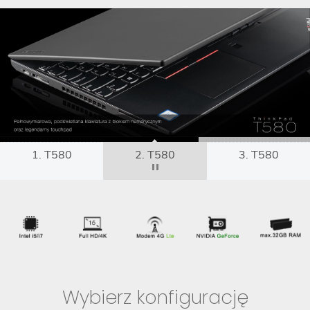
1. T580
2. T580
3. T580
Wybierz konfigurację