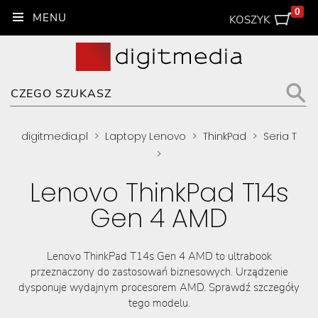
0
KOSZYK
digitmedia.pl
>
Laptopy Lenovo
>
ThinkPad
>
Seria T
>
Lenovo ThinkPad T14s
Gen 4 AMD
Lenovo ThinkPad T14s Gen 4 AMD to ultrabook
przeznaczony do zastosowań biznesowych. Urządzenie
dysponuje wydajnym procesorem AMD. Sprawdź szczegóły
tego modelu.