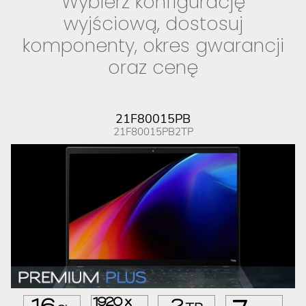
Wybierz konfigurację
wyjściową, dostosuj
komponenty, okres gwarancji
oraz cenę
21F80015PB
21F80015PB2TP