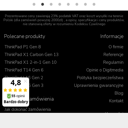
Prezentowane ceny zawierają 23% podatek VAT oraz koszt wysyłki na terenie
Polski (dla zamówień powyżej 2000zł) , a opisy, specyfikacje i ceny produktów,
nie stanowią oferty w rozumieniu Kodeksu Cywilnego
Polecane produkty
Informacje
ThinkPad P1 Gen 8
O firmie
ThinkPad X1 Carbon Gen 13
Referencje
ThinkPad X1 2-in-1 Gen 10
Regulamin
ThinkPad T14 Gen 6
Opinie o Digitmedia
ThinkPad L16 Gen 2
Polityka bezpieczeństwa
ThinkPad E16 Gen 3
Uprawnienia gwarancyjne
Blog
Realizacje zamówienia
Kontakt
Jak dokonać zamówienia
Korzyści
Wysyłka i koszty dostawy
Odbiór osobisty
Porady