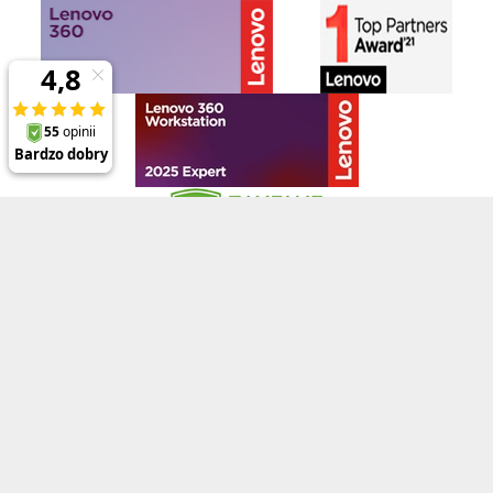
Klienci
Prezentowane ceny zawierają 23% podatek VAT oraz koszt wysyłki na terenie
Polski (dla zamówień powyżej 2000zł) , a opisy, specyfikacje i ceny produktów,