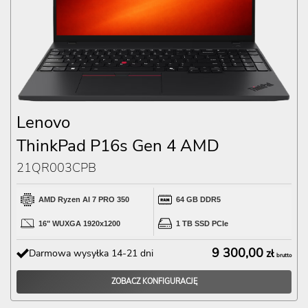
Lenovo
ThinkPad P16s Gen 4 AMD
21QR003CPB
AMD Ryzen AI 7 PRO 350
64 GB DDR5
16" WUXGA 1920x1200
1 TB SSD PCIe
9 300,00
Darmowa wysyłka 14-21 dni
zł
brutto
ZOBACZ KONFIGURACJĘ