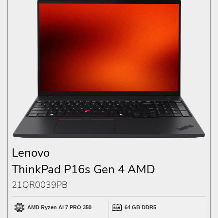
Lenovo
ThinkPad P16s Gen 4 AMD
21QR0039PB
AMD Ryzen AI 7 PRO 350
64 GB DDR5