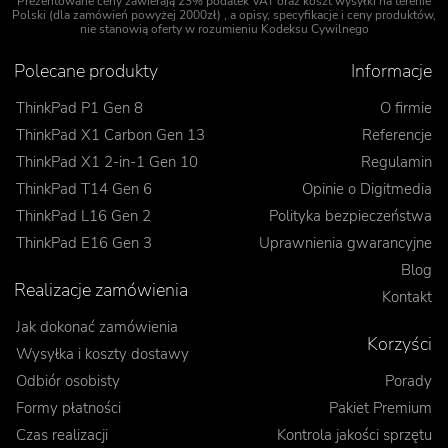
Prezentowane ceny zawierają 23% podatek VAT oraz koszt wysyłki na terenie
Polski (dla zamówień powyżej 2000zł) , a opisy, specyfikacje i ceny produktów,
nie stanowią oferty w rozumieniu Kodeksu Cywilnego
Polecane produkty
Informacje
ThinkPad P1 Gen 8
O firmie
ThinkPad X1 Carbon Gen 13
Referencje
ThinkPad X1 2-in-1 Gen 10
Regulamin
ThinkPad T14 Gen 6
Opinie o Digitmedia
ThinkPad L16 Gen 2
Polityka bezpieczeństwa
ThinkPad E16 Gen 3
Uprawnienia gwarancyjne
Blog
Realizacje zamówienia
Kontakt
Jak dokonać zamówienia
Korzyści
Wysyłka i koszty dostawy
Odbiór osobisty
Porady
Formy płatności
Pakiet Premium
Czas realizacji
Kontrola jakości sprzętu