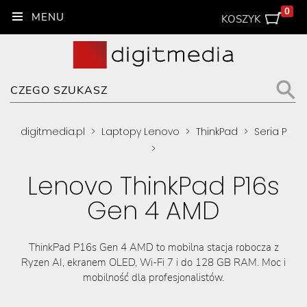
0
KOSZYK
digitmedia.pl
>
Laptopy Lenovo
>
ThinkPad
>
Seria P
>
Lenovo ThinkPad P16s
Gen 4 AMD
ThinkPad P16s Gen 4 AMD to mobilna stacja robocza z
Ryzen AI, ekranem OLED, Wi-Fi 7 i do 128 GB RAM. Moc i
mobilność dla profesjonalistów.