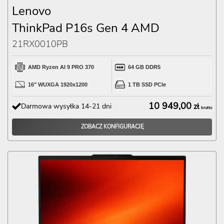
Lenovo
ThinkPad P16s Gen 4 AMD
21RX0010PB
AMD Ryzen AI 9 PRO 370
64 GB DDR5
16" WUXGA 1920x1200
1 TB SSD PCIe
10 949,00
Darmowa wysyłka 14-21 dni
zł
brutto
ZOBACZ KONFIGURACJĘ