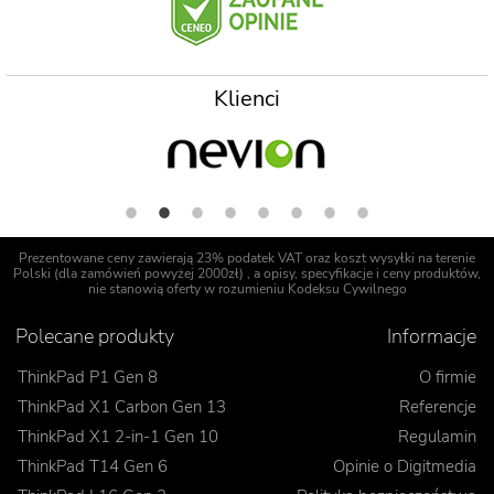
Klienci
Prezentowane ceny zawierają 23% podatek VAT oraz koszt wysyłki na terenie
Polski (dla zamówień powyżej 2000zł) , a opisy, specyfikacje i ceny produktów,
nie stanowią oferty w rozumieniu Kodeksu Cywilnego
Polecane produkty
Informacje
ThinkPad P1 Gen 8
O firmie
ThinkPad X1 Carbon Gen 13
Referencje
ThinkPad X1 2-in-1 Gen 10
Regulamin
ThinkPad T14 Gen 6
Opinie o Digitmedia