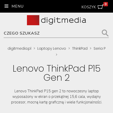
0
KOSZYK
digitmedia.pl
>
Laptopy Lenovo
>
ThinkPad
>
Seria P
>
Lenovo ThinkPad P15
Gen 2
Lenovo ThinkPad P15 gen 2 to nowoczesny laptop
wyposażony w ekran o przekątnej 15,6 cala, wydajny
procesor, mocną kartę graficzną i wiele funkcjonalności.