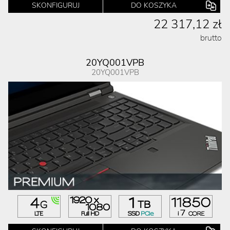
SKONFIGURUJ
DO KOSZYKA
22 317,12 zł
brutto
20YQ001VPB
20YQ001VPB