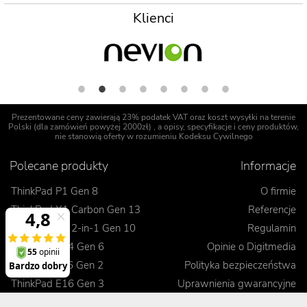
Klienci
Prezentowane ceny zawierają 23% podatek VAT oraz koszt wysyłki na terenie
Polski (dla zamówień powyżej 2000zł) , a opisy, specyfikacje i ceny produktów,
nie stanowią oferty w rozumieniu Kodeksu Cywilnego
Polecane produkty
Informacje
ThinkPad P1 Gen 8
O firmie
ThinkPad X1 Carbon Gen 13
Referencje
ThinkPad X1 2-in-1 Gen 10
Regulamin
ThinkPad T14 Gen 6
Opinie o Digitmedia
ThinkPad L16 Gen 2
Polityka bezpieczeństwa
ThinkPad E16 Gen 3
Uprawnienia gwarancyjne
Blog