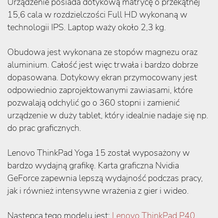
Urządzenie posiada dotykową matrycę o przekątnej
15,6 cala w rozdzielczości Full HD wykonaną w
technologii IPS. Laptop waży około 2,3 kg.
Obudowa jest wykonana ze stopów magnezu oraz
aluminium. Całość jest więc trwała i bardzo dobrze
dopasowana. Dotykowy ekran przymocowany jest
odpowiednio zaprojektowanymi zawiasami, które
pozwalają odchylić go o 360 stopni i zamienić
urządzenie w duży tablet, który idealnie nadaje się np.
do prac graficznych.
Lenovo ThinkPad Yoga 15 został wyposażony w
bardzo wydajną grafikę. Karta graficzna Nvidia
GeForce zapewnia lepszą wydajność podczas pracy,
jak i również intensywne wrażenia z gier i wideo.
Następcą tego modelu jest:
Lenovo ThinkPad P40