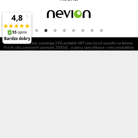
Prezentowane ceny zawierają 23% podatek VAT oraz koszt wysyłki na terenie
Polski (dla zamówień powyżej 2000zł) , a opisy, specyfikacje i ceny produktów,
nie stanowią oferty w rozumieniu Kodeksu Cywilnego
Polecane produkty
Informacje
ThinkPad P1 Gen 8
O firmie
ThinkPad X1 Carbon Gen 13
Referencje
ThinkPad X1 2-in-1 Gen 10
Regulamin
ThinkPad T14 Gen 6
Opinie o Digitmedia
ThinkPad L16 Gen 2
Polityka bezpieczeństwa
ThinkPad E16 Gen 3
Uprawnienia gwarancyjne
Blog
Realizacje zamówienia
Kontakt