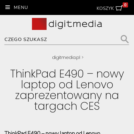
0
KOSZYK
digitmedia.pl
>
ThinkPad E490 – nowy
laptop od Lenovo
zaprezentowany na
targach CES
ThinkPad E490 – nowy laptop od Lenovo