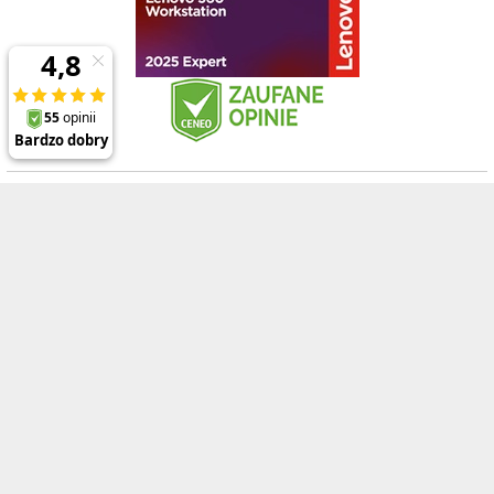
Klienci
Prezentowane ceny zawierają 23% podatek VAT oraz koszt wysyłki na terenie
Polski (dla zamówień powyżej 2000zł) , a opisy, specyfikacje i ceny produktów,
nie stanowią oferty w rozumieniu Kodeksu Cywilnego
Polecane produkty
Informacje
ThinkPad P1 Gen 8
O firmie