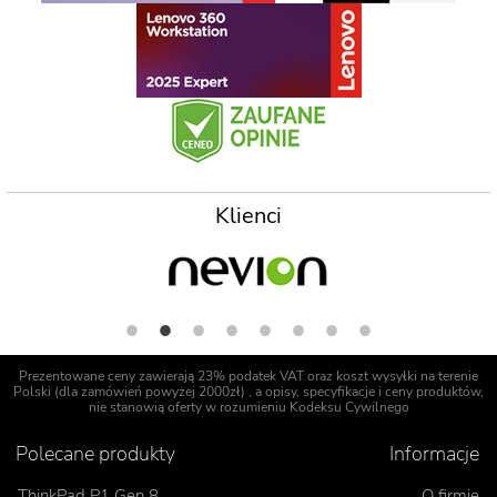
Klienci
Prezentowane ceny zawierają 23% podatek VAT oraz koszt wysyłki na terenie
Polski (dla zamówień powyżej 2000zł) , a opisy, specyfikacje i ceny produktów,
nie stanowią oferty w rozumieniu Kodeksu Cywilnego
Polecane produkty
Informacje
ThinkPad P1 Gen 8
O firmie