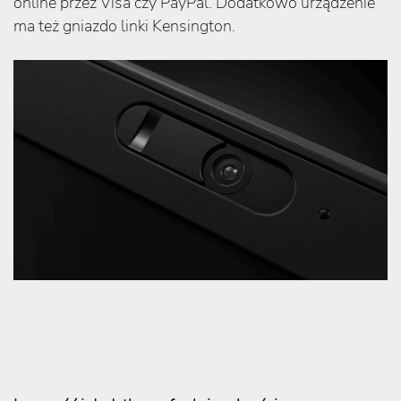
online przez Visa czy PayPal. Dodatkowo urządzenie
ma też gniazdo linki Kensington.