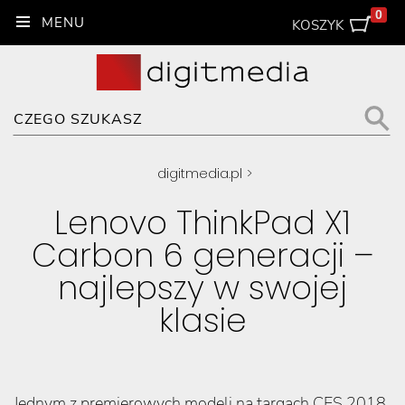
0
KOSZYK
digitmedia.pl
>
Lenovo ThinkPad X1
Carbon 6 generacji –
najlepszy w swojej
klasie
Jednym z premierowych modeli na targach CES 2018