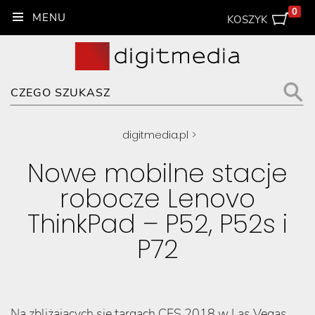
0
KOSZYK
digitmedia.pl
>
Nowe mobilne stacje
robocze Lenovo
ThinkPad – P52, P52s i
P72
Na zbliżających się targach CES 2018 w Las Vegas