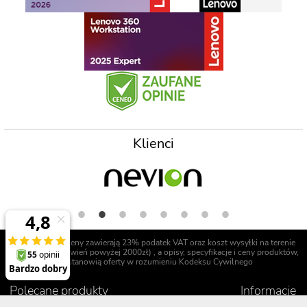
Klienci
Prezentowane ceny zawierają 23% podatek VAT oraz koszt wysyłki na terenie
Polski (dla zamówień powyżej 2000zł) , a opisy, specyfikacje i ceny produktów,
nie stanowią oferty w rozumieniu Kodeksu Cywilnego
Polecane produkty
Informacje