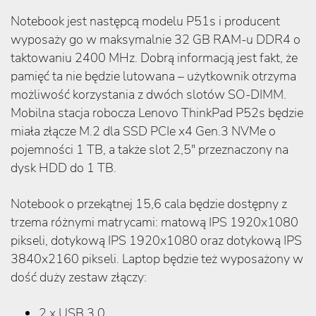
Notebook jest następcą modelu P51s i producent
wyposaży go w maksymalnie 32 GB RAM-u DDR4 o
taktowaniu 2400 MHz. Dobrą informacją jest fakt, że
pamięć ta nie będzie lutowana – użytkownik otrzyma
możliwość korzystania z dwóch slotów SO-DIMM.
Mobilna stacja robocza Lenovo ThinkPad P52s będzie
miała złącze M.2 dla SSD PCIe x4 Gen.3 NVMe o
pojemności 1 TB, a także slot 2,5" przeznaczony na
dysk HDD do 1 TB.
Notebook o przekątnej 15,6 cala będzie dostępny z
trzema różnymi matrycami: matową IPS 1920x1080
pikseli, dotykową IPS 1920x1080 oraz dotykową IPS
3840x2160 pikseli. Laptop będzie też wyposażony w
dość duży zestaw złączy:
2 x USB 3.0,