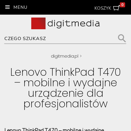
0
KOSZYK
digitmedia.pl
>
Lenovo ThinkPad T470
– mobilne i wydajne
urządzenie dla
profesjonalistów
Lenovo ThinkPad T470 – mobilne i wydajne