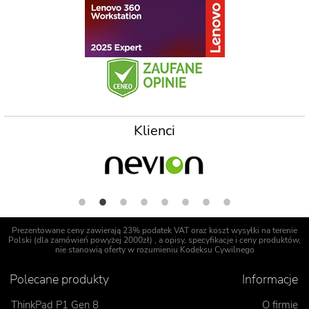
Klienci
Prezentowane ceny zawierają 23% podatek VAT oraz koszt wysyłki na terenie
Polski (dla zamówień powyżej 2000zł) , a opisy, specyfikacje i ceny produktów,
nie stanowią oferty w rozumieniu Kodeksu Cywilnego
Polecane produkty
Informacje
ThinkPad P1 Gen 8
O firmie