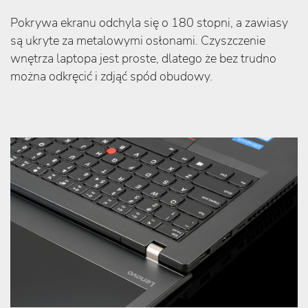
Pokrywa ekranu odchyla się o 180 stopni, a zawiasy
są ukryte za metalowymi osłonami. Czyszczenie
wnętrza laptopa jest proste, dlatego że bez trudno
można odkręcić i zdjąć spód obudowy.