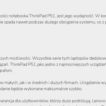
akości notebooka ThinkPad P51, jest jego wydajność. W ko
ie spada nawet podczas dużego obciążenia systemu, co z
ższych możliwości. Wszystkie serie tych laptopów dedyk
iązań. ThinkPad P51 jako jedno z najmocniejszych urządz
grafom.
 małych, jak i w średnich i dużych firmach. Urządzenie w
 zadanie będzie wykonane maksymalnie szybko.
rancja dla użytkowników, którzy dużo podróżują. Lenov