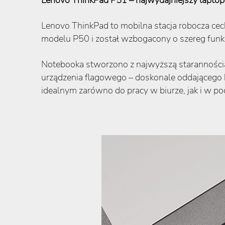
Lenovo ThinkPad P51 – najwydajniejszy laptop 
Lenovo ThinkPad to mobilna stacja robocza cec
modelu P50 i został wzbogacony o szereg funkcj
Notebooka stworzono z najwyższą starannością,
urządzenia flagowego – doskonale oddającego 
idealnym zarówno do pracy w biurze, jak i w po