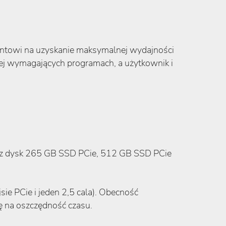
entowi na uzyskanie maksymalnej wydajności
iej wymagających programach, a użytkownik i
az dysk 265 GB SSD PCie, 512 GB SSD PCie
e PCie i jeden 2,5 cala). Obecność
ię na oszczędność czasu.