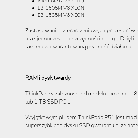
Intel Core i7 7820HQ
E3-1505M V6 XEON
E3-1535M V6 XEON
Zastosowanie czterordzeniowych procesorów si
oraz jednoczesnej oszczędności energii. Dzięk
tam ma zagwarantowaną płynność działania or
RAM i dysk twardy
ThinkPad w zależności od modelu może mieć 
lub 1 TB SSD PCie.
Wyjątkowym plusem ThinkPada P51 jest możliwo
superszybkiego dysku SSD gwarantuje, że notebo