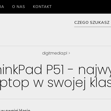
IA
O NAS
KONTAKT
digitmedia.pl
>
inkPad P51 - najw
aptop w swojej klas