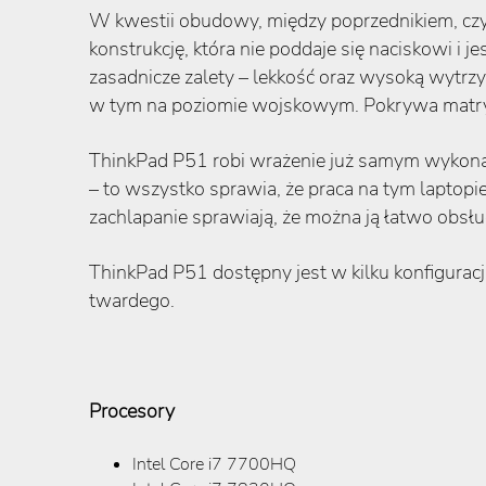
W kwestii obudowy, między poprzednikiem, c
konstrukcję, która nie poddaje się naciskowi i
zasadnicze zalety – lekkość oraz wysoką wytr
w tym na poziomie wojskowym. Pokrywa matryc
ThinkPad P51 robi wrażenie już samym wykonani
– to wszystko sprawia, że praca na tym laptopie
zachlapanie sprawiają, że można ją łatwo obs
ThinkPad P51 dostępny jest w kilku konfigurac
twardego.
Procesory
Intel Core i7 7700HQ