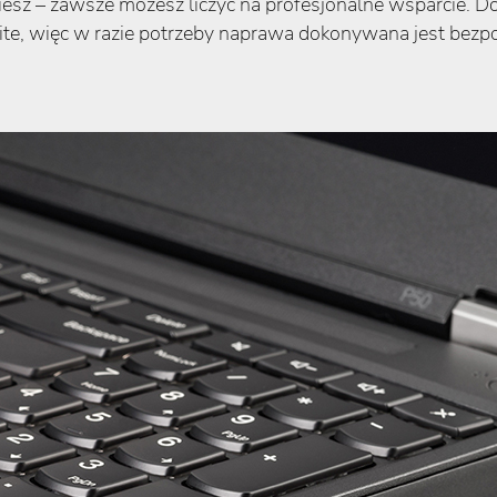
dziesz – zawsze możesz liczyć na profesjonalne wsparcie. 
te, więc w razie potrzeby naprawa dokonywana jest bezpo