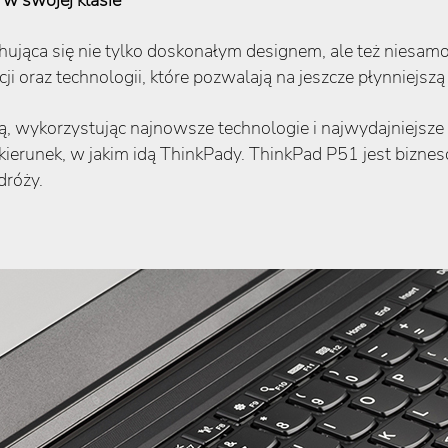
w swojej klasie
hująca się nie tylko doskonałym designem, ale też niesam
i oraz technologii, które pozwalają na jeszcze płynniejszą
 wykorzystując najnowsze technologie i najwydajniejsze 
kierunek, w jakim idą ThinkPady. ThinkPad P51 jest bizn
dróży.