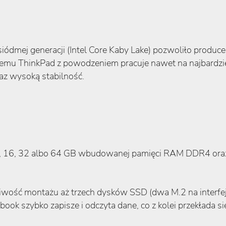
ódmej generacji (Intel Core Kaby Lake) pozwoliło produc
i temu ThinkPad z powodzeniem pracuje nawet na najbardz
az wysoką stabilność.
8, 16, 32 albo 64 GB wbudowanej pamięci RAM DDR4 or
ść montażu aż trzech dysków SSD (dwa M.2 na interfejsi
ok szybko zapisze i odczyta dane, co z kolei przekłada s