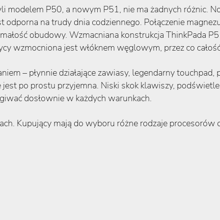
zyli modelem P50, a nowym P51, nie ma żadnych różnic.
 jest odporna na trudy dnia codziennego. Połączenie magn
zymałość obudowy. Wzmacniana konstrukcja ThinkPada P51
y wzmocniona jest włóknem węglowym, przez co całość 
em – płynnie działające zawiasy, legendarny touchpad, pre
 jest po prostu przyjemna. Niski skok klawiszy, podświetle
ługiwać dosłownie w każdych warunkach.
jach. Kupujący mają do wyboru różne rodzaje procesorów 