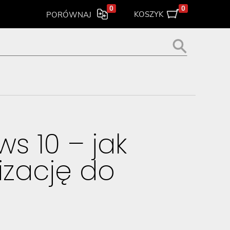
0
0
KOSZYK
PORÓWNAJ
s 10 – jak
izację do