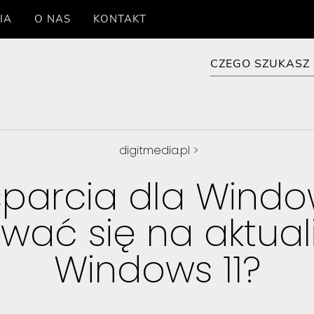
IA
O NAS
KONTAKT
digitmedia.pl
>
parcia dla Window
wać się na aktual
Windows 11?