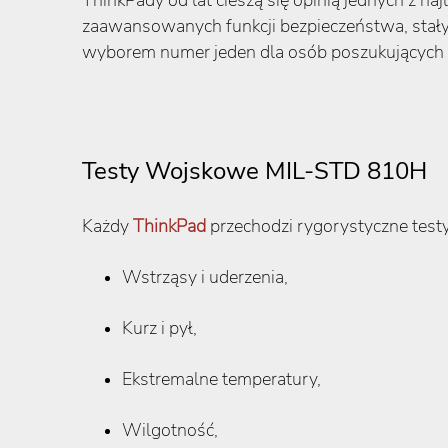
ThinkPady od lat cieszą się opinią jednych z n
zaawansowanych funkcji bezpieczeństwa, stały
wyborem numer jeden dla osób poszukujących 
Testy Wojskowe MIL-STD 810H
Każdy
ThinkPad
przechodzi rygorystyczne tes
Wstrząsy i uderzenia,
Kurz i pył,
Ekstremalne temperatury,
Wilgotność,