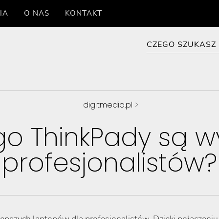
IA
O NAS
KONTAKT
digitmedia.pl
>
go ThinkPady są 
profesjonalistów?