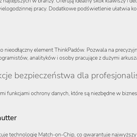
ajlepszych w branży. Oferują idealny skok klawiszy i del
ielogodzinnej pracy. Dodatkowe podświetlenie ułatwia ko
to nieodłączny element ThinkPadów. Pozwala na precyzyjn
programistów, analityków i osoby pracujące z dużymi arkus
cje bezpieczeństwa dla profesjonal
i funkcjami ochrony danych, które są niezbędne w bizn
hutter
tuje technologię Match-on-Chip, co gwarantuje najwyższ