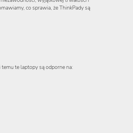
u niezawodności, wyjątkowej trwałości i
omawiamy, co sprawia, że ThinkPady są
temu te laptopy są odporne na: