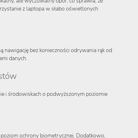
ikatny, ale wyczuwalny opór, co sprawia, że
rzystanie z laptopa w słabo oświetlonych
ą nawigację bez konieczności odrywania rąk od
zami danych.
istów
esie i środowiskach o podwyższonym poziomie
y poziom ochrony biometrycznej. Dodatkowo,