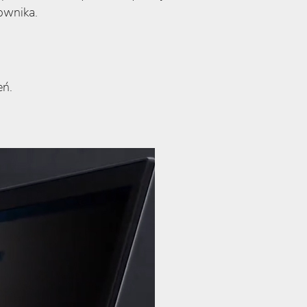
ownika.
eń.