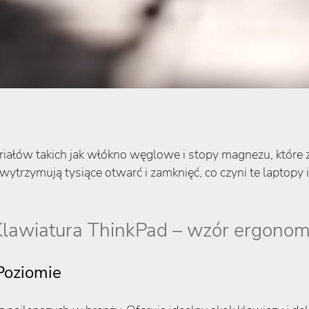
ów takich jak włókno węglowe i stopy magnezu, które z
ytrzymują tysiące otwarć i zamknięć, co czyni te laptop
lawiatura ThinkPad – wzór ergonom
Poziomie