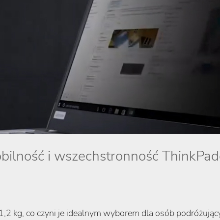
bilność i wszechstronność ThinkPa
1,2 kg, co czyni je idealnym wyborem dla osób podróżujący