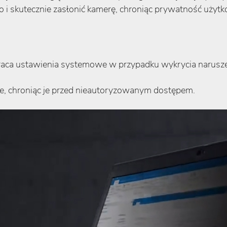
o i skutecznie zasłonić kamerę, chroniąc prywatność użytk
aca ustawienia systemowe w przypadku wykrycia narusz
e, chroniąc je przed nieautoryzowanym dostępem.