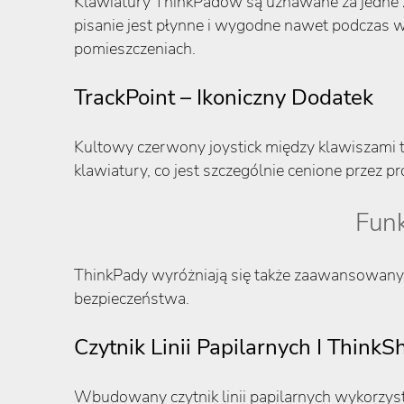
Klawiatury ThinkPadów są uznawane za jedne z n
pisanie jest płynne i wygodne nawet podczas w
pomieszczeniach.
TrackPoint – Ikoniczny Dodatek
Kultowy czerwony joystick między klawiszami 
klawiatury, co jest szczególnie cenione przez 
Funk
ThinkPady wyróżniają się także zaawansowanym
bezpieczeństwa.
Czytnik Linii Papilarnych I ThinkS
Wbudowany czytnik linii papilarnych wykorzys