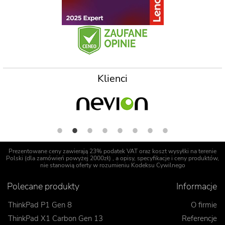
Klienci
Prezentowane ceny zawierają 23% podatek VAT oraz koszt wysyłki na terenie
Polski (dla zamówień powyżej 2000zł) , a opisy, specyfikacje i ceny produktów,
nie stanowią oferty w rozumieniu Kodeksu Cywilnego
Polecane produkty
Informacje
ThinkPad P1 Gen 8
O firmie
ThinkPad X1 Carbon Gen 13
Referencje