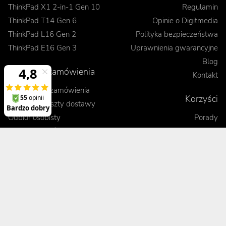
ThinkPad X1 2-in-1 Gen 10
Regulamin
ThinkPad T14 Gen 6
Opinie o Digitmedia
ThinkPad L16 Gen 2
Polityka bezpieczeństwa
ThinkPad E16 Gen 3
Uprawnienia gwarancyjne
Blog
Realizacje zamówienia
Kontakt
Jak dokonać zamówienia
Korzyści
Wysyłka i koszty dostawy
Odbiór osobisty
Porady
Formy płatności
Pakiet Premium
Czas realizacji
Kontrola jakości sprzętu
Leasing
Gwarancja wymiany
Zobacz, porównaj, przetestuj
Terminowa realizacja
Obsługa posprzedażowa
Pomoc techniczna