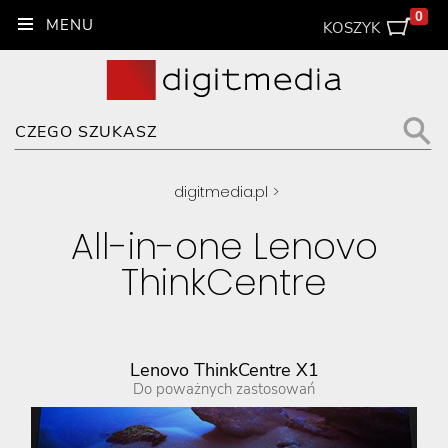
0
KOSZYK
digitmedia.pl
>
All-in-one Lenovo
ThinkCentre
Lenovo ThinkCentre X1
Do poważnych zastosowań