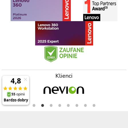
Klienci
Prezentowane ceny zawierają 23% podatek VAT oraz koszt wysyłki na terenie
Polski (dla zamówień powyżej 2000zł) , a opisy, specyfikacje i ceny produktów,
nie stanowią oferty w rozumieniu Kodeksu Cywilnego