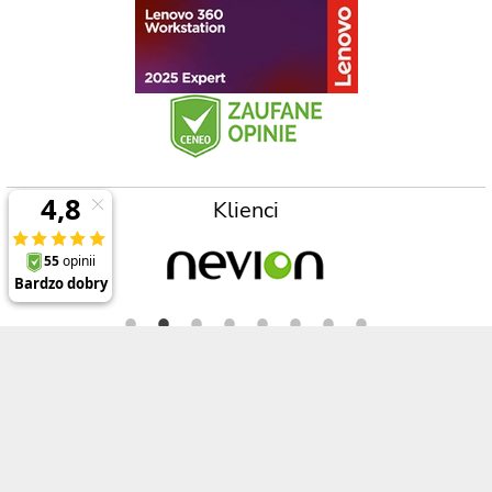
Klienci
Prezentowane ceny zawierają 23% podatek VAT oraz koszt wysyłki na terenie
Polski (dla zamówień powyżej 2000zł) , a opisy, specyfikacje i ceny produktów,
nie stanowią oferty w rozumieniu Kodeksu Cywilnego
Polecane produkty
Informacje
ThinkPad P1 Gen 8
O firmie